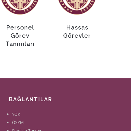
Personel
Hassas
Görev
Görevler
Tanımları
BAĞLANTILAR
YÖK
ÖSYM
Study in Turkey