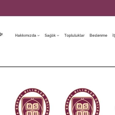
ain
ğı
avigation
Hakkımızda
Sağlık
Topluluklar
Beslenme
İ