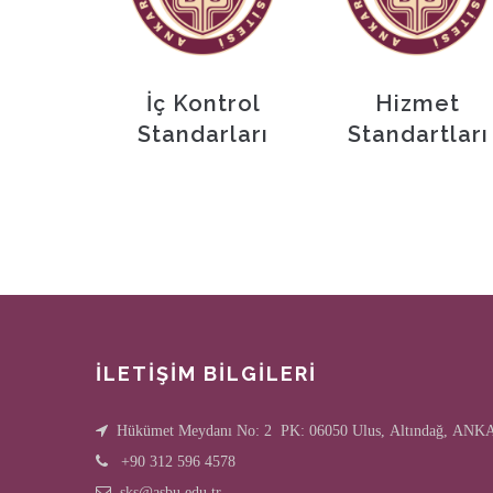
İç Kontrol
Hizmet
Standarları
Standartları
İLETİŞİM BİLGİLERİ
Hükümet Meydanı No: 2 PK: 06050 Ulus, Altındağ, AN
+90 312 596 4578
sks@asbu.edu.tr