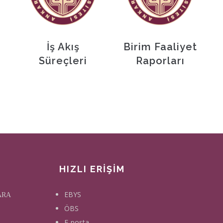
İş Akış
Birim Faaliyet
Süreçleri
Raporları
HIZLI ERİŞİM
EBYS
KARA
ÖBS
E-posta