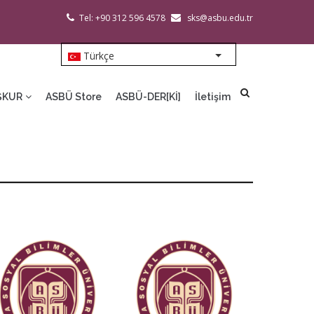
Tel: +90 312 596 4578
sks@asbu.edu.tr
Türkçe
List additional action
ŞKUR
ASBÜ Store
ASBÜ-DER[Kİ]
İletişim