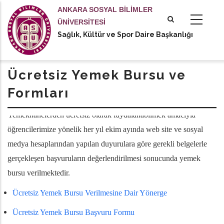
Ana
ANKARA SOSYAL BİLİMLER
içeriğe
ÜNİVERSİTESİ
atla
Sağlık, Kültür ve Spor Daire Başkanlığı
tional actions
Ücretsiz Yemek Bursu ve
Formları
Yemekhanelerden ücretsiz olarak faydalanabilmek amacıyla
öğrencilerimize yönelik her yıl ekim ayında web site ve sosyal
medya hesaplarından yapılan duyurulara göre gerekli belgelerle
gerçekleşen başvuruların değerlendirilmesi sonucunda yemek
bursu verilmektedir.
Ücretsiz Yemek Bursu Verilmesine Dair Yönerge
Ücretsiz Yemek Bursu Başvuru Formu