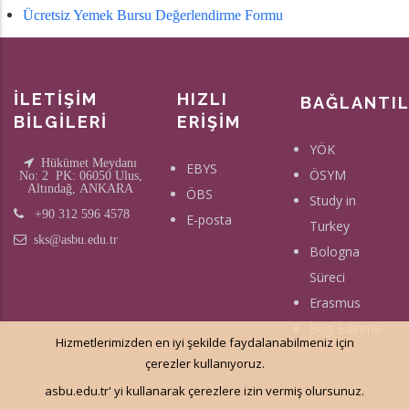
Ücretsiz Yemek Bursu Değerlendirme Formu
İLETİŞİM
HIZLI
BAĞLANTI
BİLGİLERİ
ERİŞİM
YÖK
Hükümet Meydanı
EBYS
ÖSYM
No: 2 PK: 06050 Ulus,
Altındağ, ANKARA
ÖBS
Study in
+90 312 596 4578
E-posta
Turkey
sks@asbu.edu.tr
Bologna
Süreci
Erasmus
Bilgi Edinme
Hizmetlerimizden en iyi şekilde faydalanabilmeniz için
çerezler kullanıyoruz.
asbu.edu.tr' yi kullanarak çerezlere izin vermiş olursunuz.